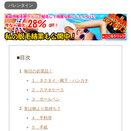
バレンタイン
■目次
毎日の必需品！
１．ネクタイ・靴下・ハンカチ
２．スマホケース
３．ボールペン
実は物より気持ち？
４．手料理
５．手紙