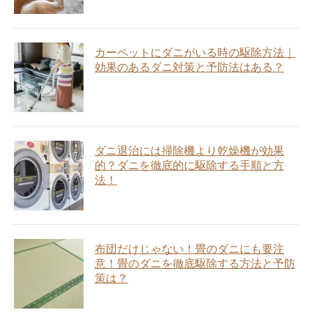
カーペットにダニがいる時の駆除方法｜
効果のあるダニ対策と予防法はある？
ダニ退治には掃除機より乾燥機が効果
的？ダニを徹底的に駆除する手順と方
法！
布団だけじゃない！畳のダニにも要注
意！畳のダニを徹底駆除する方法と予防
策は？