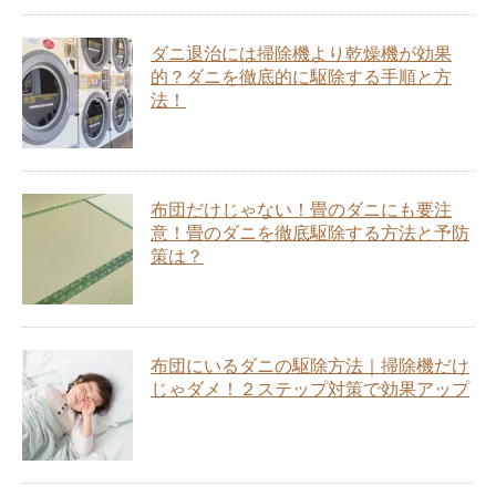
ダニ退治には掃除機より乾燥機が効果
的？ダニを徹底的に駆除する手順と方
法！
布団だけじゃない！畳のダニにも要注
意！畳のダニを徹底駆除する方法と予防
策は？
布団にいるダニの駆除方法｜掃除機だけ
じゃダメ！２ステップ対策で効果アップ