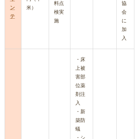
料点
協
ン
米）
検実
会
テ
施
に
加
入
・床
上被
害部
位薬
剤注
入
・新
築防
蟻
・シ