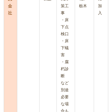
会
策工
栃木
加
社
事
入
・床
下点
検口
・床
下蟻
害
・腐
朽診
断
など
別途
必要
な場
合も