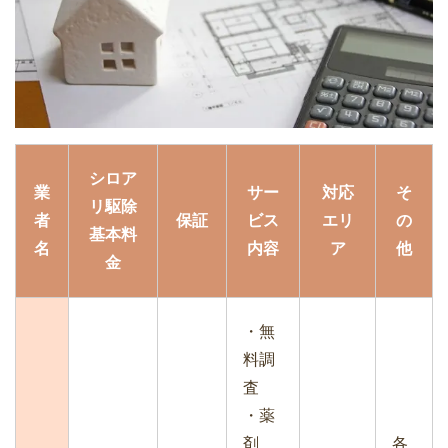
シロア
業
サー
対応
そ
リ駆除
者
保証
ビス
エリ
の
基本料
名
内容
ア
他
金
・無
料調
査
・薬
剤
各