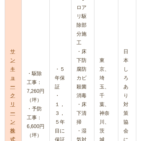
ロア
リ駆
除部
分施
工
サ
・床
日
ン
下防
東
本
キ
・５
腐防
京、
し
・駆除
ョ
年保
カビ
埼
ろ
工事：
ー
証
殺菌
玉、
あ
7,260円
ク
・
消毒
千
り
（坪）
リ
１，
・床
葉、
対
・予防
ー
３，
下清
神奈
策
工事：
ン
５年
掃
川、
協
6,600円
株
目に
・湿
茨
会
（坪）
式
保証
気対
城、
に