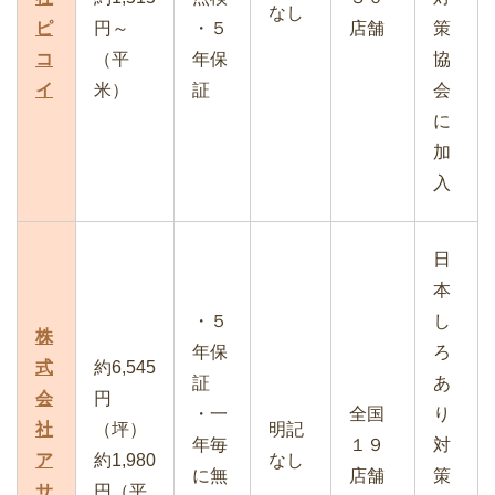
なし
ピ
円～
・５
店舗
策
コ
（平
年保
協
イ
米）
証
会
に
加
入
日
本
・５
し
株
年保
ろ
式
約6,545
証
あ
会
円
・一
全国
り
社
（坪）
明記
年毎
１９
対
ア
約1,980
なし
に無
店舗
策
サ
円（平