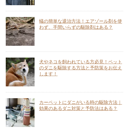
蟻の簡単な退治方法！エアゾール剤を使
わず、手間いらずの駆除剤はある？
犬やネコを飼われている方必見！ペット
のダニを駆除する方法と予防策をお伝え
します！
カーペットにダニがいる時の駆除方法｜
効果のあるダニ対策と予防法はある？