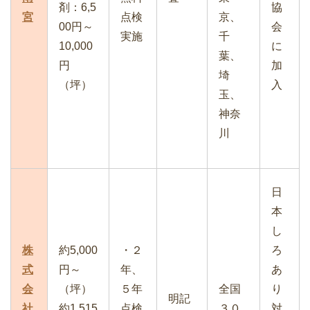
剤：6,5
協
宮
点検
京、
00円～
会
実施
千
10,000
に
葉、
円
加
埼
（坪）
入
玉、
神奈
川
日
本
し
株
約5,000
・２
ろ
式
円～
年、
あ
会
（坪）
５年
全国
り
明記
社
約1,515
点検
３０
対