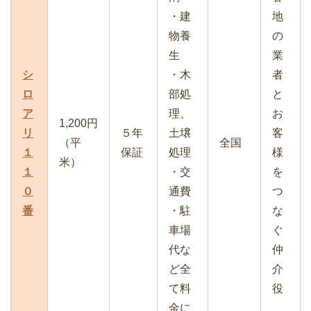
・建
地
物養
の
生
業
シ
・木
者
ロ
部処
と
ア
理、
お
1,200円
リ
５年
土壌
客
（平
全国
１
保証
処理
様
米）
１
・交
を
０
通費
つ
番
・駐
な
車場
ぐ
代な
仲
ど全
介
て料
役
金に