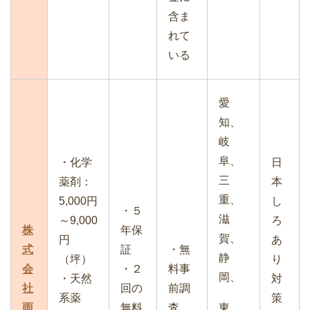
含ま
れて
いる
愛
知、
岐
阜、
・化学
日
三
薬剤：
本
重、
5,000円
し
・５
滋
～9,000
ろ
株
年保
賀、
円
あ
式
証
・無
静
（坪）
り
会
・２
料事
岡、
・天然
対
社
回の
前調
系薬
策
雨
無料
査
東