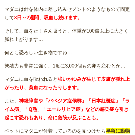
マダニは針を体内に差し込みセメントのようなもので固定
して
3日～2週間、吸血し続けます。
そして、血をたくさん吸うと、体重が100倍以上に大きく
膨れ上がります…
何とも恐ろしい生き物ですね…
繁殖力も非常に強く、1度に3,000個もの卵を産むとか…
マダニに血を吸われると
強いかゆみが生じて皮膚が腫れ上
がったり、貧血になったりします。
また、
神経障害や「バベジア症候群」「日本紅斑症」「ラ
イム病」「Q熱」「エールリヒア症」などの感染症を引き
起こす恐れもあり、命に危険が及ぶことも。
ペットにマダニが付着しているのを見つけたら
早急に動物