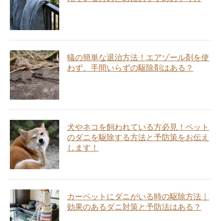
蟻の簡単な退治方法！エアゾール剤を使
わず、手間いらずの駆除剤はある？
犬やネコを飼われている方必見！ペット
のダニを駆除する方法と予防策をお伝え
します！
カーペットにダニがいる時の駆除方法｜
効果のあるダニ対策と予防法はある？