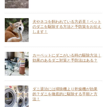
犬やネコを飼われている方必見！ペット
のダニを駆除する方法と予防策をお伝え
します！
カーペットにダニがいる時の駆除方法｜
効果のあるダニ対策と予防法はある？
ダニ退治には掃除機より乾燥機が効果
的？ダニを徹底的に駆除する手順と方
法！