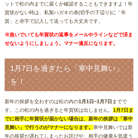
ットで松の内までに届くか確認することもできますよ！年
賀状がない時は、私製ハガキの表(切手の下辺り)に「年
賀」と赤字で記入して送っても大丈夫です。
※急いでいても年賀状の返事をメールやラインなどで済ま
せないようにしましょう。マナー違反になります。
1月7日を過ぎたら「寒中見舞い」
を！
新年の挨拶を交わすのは松の内の
1月1日~1月7日
までで
す。この松の内を過ぎると年賀状は出しません。
1月7日ま
でに相手に年賀状が届かない場合は、新年の挨拶は「寒中
見舞い」で行うのがマナーになります。
寒中見舞いでは新
年の挨拶が遅れてしまったお詫びや、相手の健康を気遣う