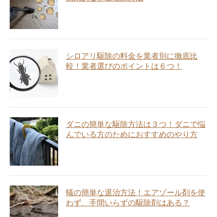
シロアリ駆除の料金を業者別に徹底比
較！業者選びのポイントは６つ！
ダニの簡単な駆除方法は３つ！ダニで悩
んでいる方のためにおすすめのやり方
蟻の簡単な退治方法！エアゾール剤を使
わず、手間いらずの駆除剤はある？