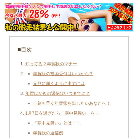
■目次
知ってる？年賀状のマナー
年賀状の投函受付はいつから？
元旦に届くように出すには
年賀はがきの返信はいつまでに？
一刻も早く年賀状を出したいあなたへ！
1月7日を過ぎたら「寒中見舞い」を！
『寒中見舞い』とは・・
年賀状の返信例