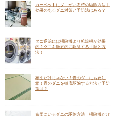
カーペットにダニがいる時の駆除方法｜
効果のあるダニ対策と予防法はある？
ダニ退治には掃除機より乾燥機が効果
的？ダニを徹底的に駆除する手順と方
法！
布団だけじゃない！畳のダニにも要注
意！畳のダニを徹底駆除する方法と予防
策は？
布団にいるダニの駆除方法｜掃除機だけ