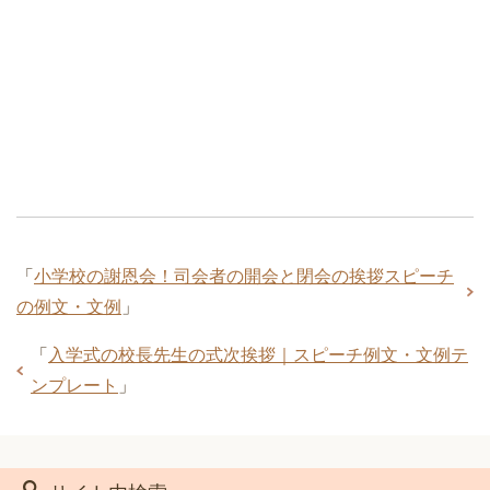
「
小学校の謝恩会！司会者の開会と閉会の挨拶スピーチ
の例文・文例
」
「
入学式の校長先生の式次挨拶｜スピーチ例文・文例テ
ンプレート
」