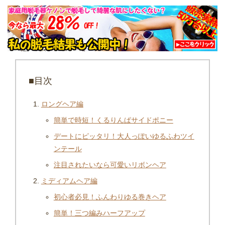
■目次
ロングヘア編
簡単で時短！くるりんぱサイドポニー
デートにピッタリ！大人っぽいゆるふわツイ
ンテール
注目されたいなら可愛いリボンヘア
ミディアムヘア編
初心者必見！ふんわりゆる巻きヘア
簡単！三つ編みハーフアップ