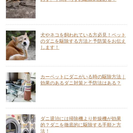
犬やネコを飼われている方必見！ペット
のダニを駆除する方法と予防策をお伝え
します！
カーペットにダニがいる時の駆除方法｜
効果のあるダニ対策と予防法はある？
ダニ退治には掃除機より乾燥機が効果
的？ダニを徹底的に駆除する手順と方
法！