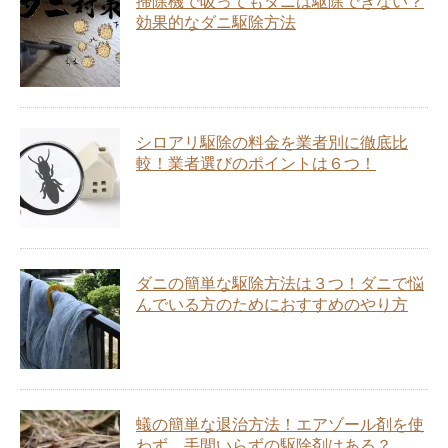
掃除機で吸ってもダニは駆除できない？
効果的なダニ駆除方法
シロアリ駆除の料金を業者別に徹底比
較！業者選びのポイントは６つ！
ダニの簡単な駆除方法は３つ！ダニで悩
んでいる方のためにおすすめのやり方
蟻の簡単な退治方法！エアゾール剤を使
わず、手間いらずの駆除剤はある？