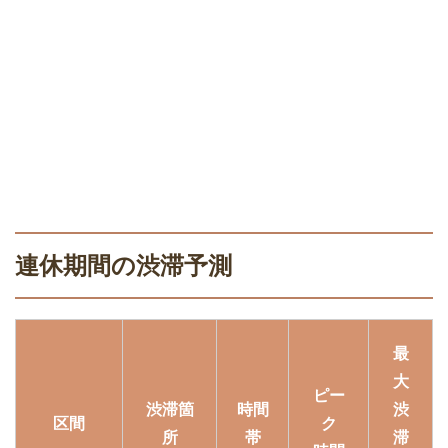
連休期間の渋滞予測
最
大
ピー
渋滞箇
時間
渋
区間
ク
所
帯
滞