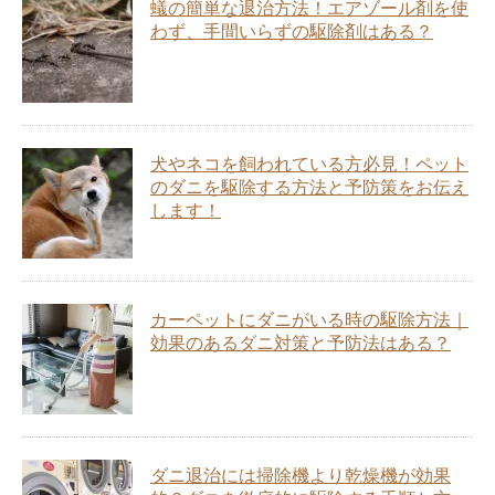
蟻の簡単な退治方法！エアゾール剤を使
わず、手間いらずの駆除剤はある？
犬やネコを飼われている方必見！ペット
のダニを駆除する方法と予防策をお伝え
します！
カーペットにダニがいる時の駆除方法｜
効果のあるダニ対策と予防法はある？
ダニ退治には掃除機より乾燥機が効果