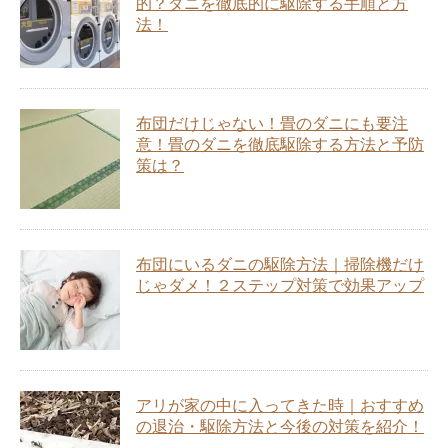
的？ダニを徹底的に駆除する手順と方
法！
布団だけじゃない！畳のダニにも要注
意！畳のダニを徹底駆除する方法と予防
策は？
布団にいるダニの駆除方法｜掃除機だけ
じゃダメ！２ステップ対策で効果アップ
アリが家の中に入ってきた時｜おすすめ
の退治・駆除方法と今後の対策を紹介！