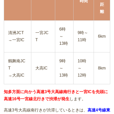
時間
距
離
6時
清洲JCT
一宮JC
9時～
～
6km
→一宮IC
T
11時
13時
鶴舞南JC
9時
10時
T
大高IC
～
～
8km
→大高IC
13時
12時
知多方面に向かう高速3号大高線南行きと一宮ICを先頭に
高速16号一宮線北行きで渋滞が発生
します。
高速3号大高線南行きが渋滞しているときは、
高速4号線東