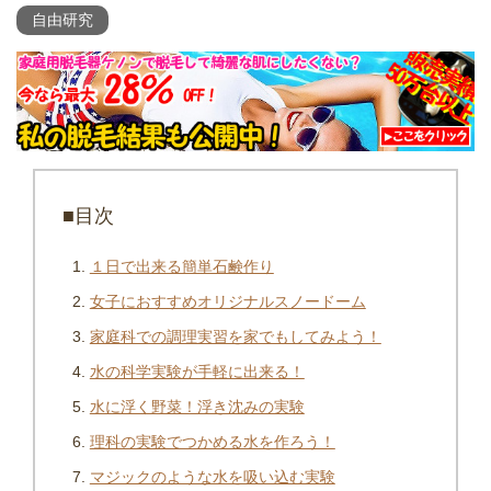
自由研究
■目次
１日で出来る簡単石鹸作り
女子におすすめオリジナルスノードーム
家庭科での調理実習を家でもしてみよう！
水の科学実験が手軽に出来る！
水に浮く野菜！浮き沈みの実験
理科の実験でつかめる水を作ろう！
マジックのような水を吸い込む実験