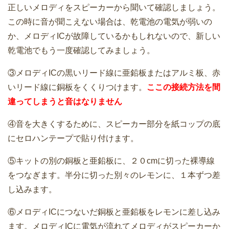
正しいメロディをスピーカーから聞いて確認しましょう。
この時に音が聞こえない場合は、乾電池の電気が弱いの
か、メロディICが故障しているかもしれないので、新しい
乾電池でもう一度確認してみましょう。
③メロディICの黒いリード線に亜鉛板またはアルミ板、赤
いリード線に銅板をくくりつけます。
ここの接続方法を間
違ってしまうと音はなりません
④音を大きくするために、スピーカー部分を紙コップの底
にセロハンテープで貼り付けます。
⑤キットの別の銅板と亜鉛板に、２０cmに切った裸導線
をつなぎます。半分に切った別々のレモンに、１本ずつ差
し込みます。
⑥メロディICにつないだ銅板と亜鉛板をレモンに差し込み
ます。メロディICに電気が流れてメロディがスピーカーか