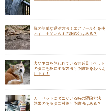
蟻の簡単な退治方法！エアゾール剤を使
わず、手間いらずの駆除剤はある？
犬やネコを飼われている方必見！ペット
のダニを駆除する方法と予防策をお伝え
します！
カーペットにダニがいる時の駆除方法｜
効果のあるダニ対策と予防法はある？