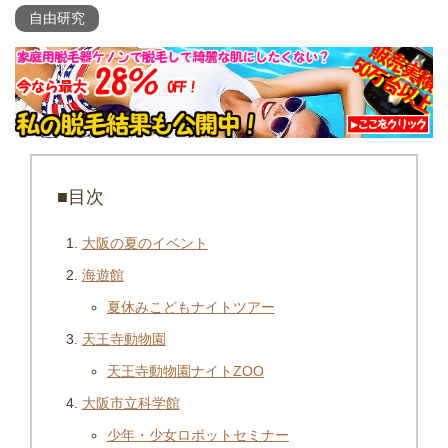
自由研究
■目次
大阪の夏のイベント
海遊館
夏休みこどもナイトツアー
天王寺動物園
天王寺動物園ナイトZOO
大阪市立科学館
少年・少女ロボットセミナー