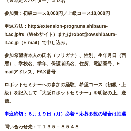
（８本足スパイダー）２０名
参加費：初級コース8,000円／上級コース10,000円
申込方法：http://extension-programs.shibaura-
it.ac.jp/rs（Webサイト）またはrobot@ow.shibaura-
it.ac.jp（E-mail）で申し込み。
参加希望者本人の氏名（フリガナ）、性別、生年月日（西
暦）、学校名、学年、保護者氏名、住所、電話番号、E-
mailアドレス、FAX番号
ロボットセミナーへの参加の経験、希望コース（初級・上
級）を記入して「大阪ロボットセミナー」を明記の上、送
信。
申込締切：６月１９日（月）必着＊応募多数の場合は抽選
問い合わせ先：〒１３５－８５４８