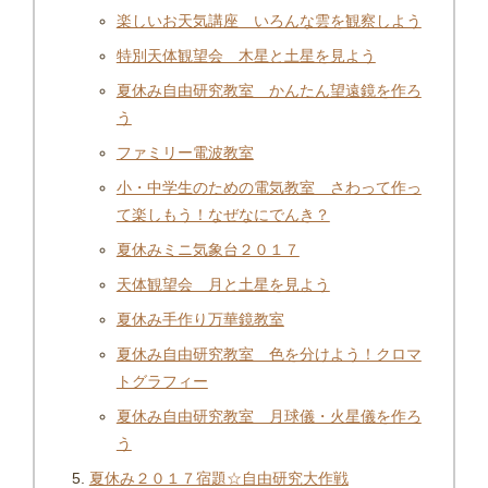
楽しいお天気講座 いろんな雲を観察しよう
特別天体観望会 木星と土星を見よう
夏休み自由研究教室 かんたん望遠鏡を作ろ
う
ファミリー電波教室
小・中学生のための電気教室 さわって作っ
て楽しもう！なぜなにでんき？
夏休みミニ気象台２０１７
天体観望会 月と土星を見よう
夏休み手作り万華鏡教室
夏休み自由研究教室 色を分けよう！クロマ
トグラフィー
夏休み自由研究教室 月球儀・火星儀を作ろ
う
夏休み２０１７宿題☆自由研究大作戦