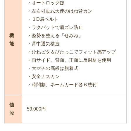
・オートロック錠
・左右可動式天使のはね背カン
・３D肩ベルト
・ラクパットで肩ズレ防止
機
・姿勢を整える「せみね」
能
・背中通気構造
・ひねピタ＆ぴたっこでフィット感アップ
・両サイド、背面、正面に反射材を使用
・大マチの底板は脱着式
・安全ナスカン
・時間割、ネームカード各６枚付
値
59,000円
段