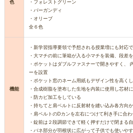
色
・フォレストグリーン
・バーガンディ
・オリーブ
全６色
・新学習指導要領で予想される授業増にも対応
・大マチの前に筆箱が入る小マチを装備、段差
・ポケットはダブルファスナーで開きやすく、 
ーを設置
・ポケット窓のネーム用紙もデザイン性を高く
機能
・合成樹脂を塗布した生地を内装に使用し芯材
・防カビ加工をしている
・持ちてと肩ベルトに反射材を縫い込み各方向
・肩ベルトのDカンを左右につけて利き手に合わ
・錠前は２段調節できて軽く押すだけで閉まる
・バネ部分が羽根状に広がって子供でも使いや