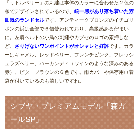
「リトルベリー」の刺繍は本体のカラーに合わせた２色の
糸でデザインされているので、
統一感があり落ち着いた雰
囲気のランドセル
です。アンティークブロンズのイチゴリ
ボンの鋲は全部で６個使われており、高級感ある佇まい
に。左肩ベルトの小鳥の刺繍やカブセのロゴの素押しな
ど、
さりげないワンポイントがオシャレと好評
です。カラ
ーはキャメル、レッドベリー、フレンチピンク、フレッシ
ュラズベリー、バーガンディ（ワインのような深みのある
赤）、ビターブラウンの６色です。雨カバーや保存用巾着
袋が付いているのも嬉しいですね。
シブヤ・プレミアムモデル「森ガ
ールSP」