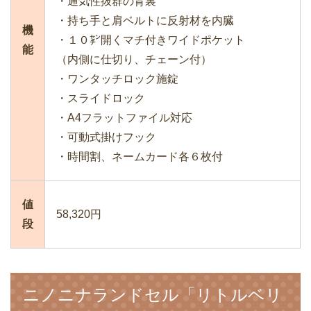
・通気性抜群の背裏
・持ち手と肩ベルトに反射材を内臓
機
・１０㌢開くマチ付きワイドポケット
能
（内側に仕切り、チェーン付）
・ワンタッチロック施錠
・スライドロック
・A4フラットファイル対応
・可動式掛けフック
・時間割、ネームカード各６枚付
値
58,320円
段
ニノニナランドセル「リトルベリ