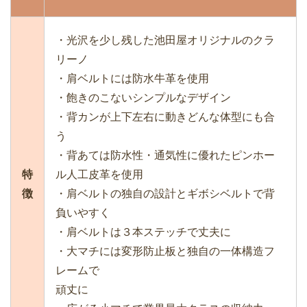
・光沢を少し残した池田屋オリジナルのクラ
リーノ
・肩ベルトには防水牛革を使用
・飽きのこないシンプルなデザイン
・背カンが上下左右に動きどんな体型にも合
う
・背あては防水性・通気性に優れたピンホー
特
ル人工皮革を使用
徴
・肩ベルトの独自の設計とギボシベルトで背
負いやすく
・肩ベルトは３本ステッチで丈夫に
・大マチには変形防止板と独自の一体構造フ
レームで
頑丈に