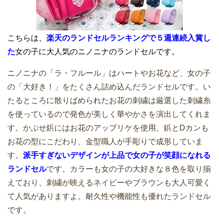
こちらは、
楽天のランドセルランキングで５週連続入賞し
た
女の子に大人気のニノニナのランドセルです。
ニノニナの「ラ・フルール」はハートやお花など、女の子
の「大好き！」をたくさん詰め込んだランドセルです。い
たるところに散りばめられたお花の刺繍は厳選した刺繍糸
を使っているので発色が美しく華やかさを演出してくれま
す。かぶせ鋲にはお花のアップリケを使用、鋲とDカンも
お花の型にこだわり、金型職人が手彫りで成形していま
す。
派手すぎないデザインが上品で女の子が笑顔になれる
ランドセル
です。カラーも女の子の大好きな８色を取り揃
えており、刺繍が映えるネイビーやブラウンも大人可愛く
て人気がありますよ。耐久性や機能性も優れたランドセル
です。