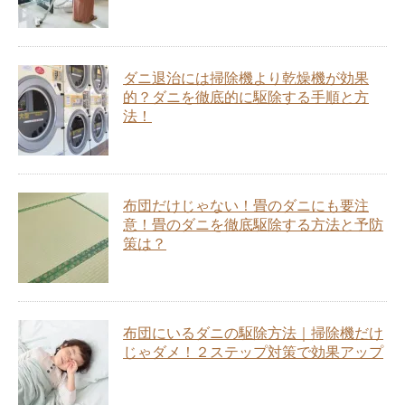
ダニ退治には掃除機より乾燥機が効果
的？ダニを徹底的に駆除する手順と方
法！
布団だけじゃない！畳のダニにも要注
意！畳のダニを徹底駆除する方法と予防
策は？
布団にいるダニの駆除方法｜掃除機だけ
じゃダメ！２ステップ対策で効果アップ