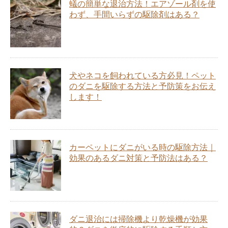
蟻の簡単な退治方法！エアゾール剤を使
わず、手間いらずの駆除剤はある？
犬やネコを飼われている方必見！ペット
のダニを駆除する方法と予防策をお伝え
します！
カーペットにダニがいる時の駆除方法｜
効果のあるダニ対策と予防法はある？
ダニ退治には掃除機より乾燥機が効果