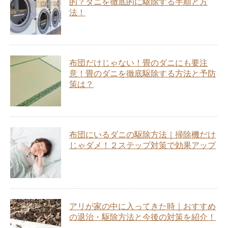
的？ダニを徹底的に駆除する手順と方
法！
布団だけじゃない！畳のダニにも要注
意！畳のダニを徹底駆除する方法と予防
策は？
布団にいるダニの駆除方法｜掃除機だけ
じゃダメ！２ステップ対策で効果アップ
アリが家の中に入ってきた時｜おすすめ
の退治・駆除方法と今後の対策を紹介！