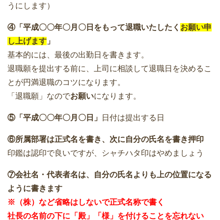
うにします）
④「平成〇〇年〇月〇日をもって退職いたしたく
お願い申
し上げます
」
基本的には、最後の出勤日を書きます。
退職願を提出する前に、上司に相談して退職日を決めるこ
とが円満退職のコツになります。
「退職願」なので
お願い
になります。
⑤「平成〇〇年〇月〇日」
日付は提出する日
⑥所属部署は正式名を書き、次に自分の氏名を書き押印
印鑑は認印で良いですが、シャチハタ印はやめましょう
⑦会社名・代表者名は、自分の氏名よりも上の位置になる
ように書きます
※（株）など省略はしないで正式名称で書く
社長の名前の下に「殿」「様」を付けることを忘れない