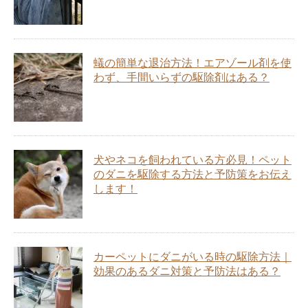
蟻の簡単な退治方法！エアゾール剤を使
わず、手間いらずの駆除剤はある？
犬やネコを飼われている方必見！ペット
のダニを駆除する方法と予防策をお伝え
します！
カーペットにダニがいる時の駆除方法｜
効果のあるダニ対策と予防法はある？