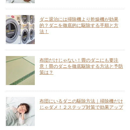
ダニ退治には掃除機より乾燥機が効果
的？ダニを徹底的に駆除する手順と方
法！
布団だけじゃない！畳のダニにも要注
意！畳のダニを徹底駆除する方法と予防
策は？
布団にいるダニの駆除方法｜掃除機だけ
じゃダメ！２ステップ対策で効果アップ