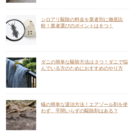
シロアリ駆除の料金を業者別に徹底比
較！業者選びのポイントは６つ！
ダニの簡単な駆除方法は３つ！ダニで悩
んでいる方のためにおすすめのやり方
蟻の簡単な退治方法！エアゾール剤を使
わず、手間いらずの駆除剤はある？