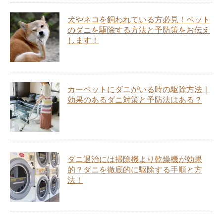
犬やネコを飼われている方必見！ペット
のダニを駆除する方法と予防策をお伝え
します！
カーペットにダニがいる時の駆除方法｜
効果のあるダニ対策と予防法はある？
ダニ退治には掃除機より乾燥機が効果
的？ダニを徹底的に駆除する手順と方
法！