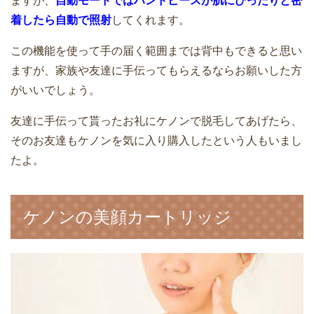
ますが、
自動モードではハンドピースが肌にぴったりと密
デメリットについて
着したら自動で照射
してくれます。
家庭用脱毛器ケノンで効果を出すための
9つのポイントと使い方
この機能を使って手の届く範囲までは背中もできると思い
ますが、家族や友達に手伝ってもらえるならお願いした方
がいいでしょう。
家庭用脱毛器ケノンで太もも脱毛実体
験！3回目～のムダ毛の状態を写真を使っ
友達に手伝って貰ったお礼にケノンで脱毛してあげたら、
ケノンでI・Oラインも脱毛できる？注意
て経過観察
そのお友達もケノンを気に入り購入したという人もいまし
点と使い方のコツをお伝えします
たよ。
ケノンのデメリットと短所｜実際に使っ
ケノンの美顔カートリッジ
てみて思ったこと
ワキ毛処理のやり方！自宅でのムダ毛処
理はかみそりよりも脱毛器がおすすめ！
実際にケノンを使って脇脱毛してみたよ
ケノンのショット数の違いは何？脱毛効