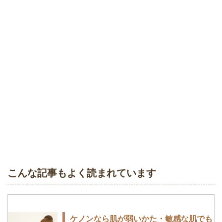
家庭用脱毛器ケノンを初めて使うときは
お尻・Oラインのムダ毛を薄くする方法
試験照射を行なう
は？剃る・抜くよりもケノンで脱毛して
みた感想
ケノンでIライン脱毛したい！メリット
とデメリット｜使い方のコツをお伝えし
ます
こんな記事もよく読まれています
ワキ毛処理のやり方！自宅でのムダ毛処
理はかみそりよりも脱毛器がおすすめ！
ケノンなら肌が弱いかた・敏感な肌でも
実際にケノンを使って脇脱毛してみたよ