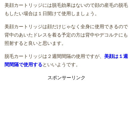
ケノンの美顔器の使い方！レベル･頻度･
美顔カートリッジには脱毛効果はないので顔の産毛の脱毛
自分にあったレベルを見つけられます
シミへの効果など実際の感想
もしたい場合は１日開けて使用しましょう。
美顔カートリッジは顔だけじゃなく全身に使用できるので
ケノンで脱毛する前のムダ毛の処理｜ど
背中のあいたドレスを着る予定の方は背中やデコルテにも
のくらいまで剃る？おすすめの自己処理
照射すると良いと思います。
ケノンの照射後に残ったムダ毛は剃った
方法は？
り抜いたりしていいの？
脱毛カートリッジは２週間間隔の使用ですが、
美顔は１週
間間隔で使用する
といいようです。
家庭用脱毛器ケノンで効果を出すための
スポンサーリンク
9つのポイントと使い方
家庭用脱毛器ケノンを初めて使うときは
試験照射を行なう
ケノンで早く脱毛したい！｜効果的な使
い方とは？毎日使っても大丈夫？