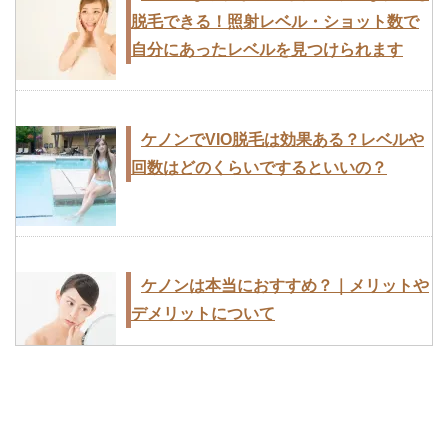
脱毛できる！照射レベル・ショット数で
自分にあったレベルを見つけられます
中学生の女の子の脇(わき)脱毛体験記｜
家庭用脱毛器ケノンでムダ毛処理
ケノンでVIO脱毛は効果ある？レベルや
回数はどのくらいでするといいの？
家庭用脱毛器ケノンで効果を出すための
9つのポイントと使い方
ケノンは本当におすすめ？｜メリットや
デメリットについて
ケノンで剛毛やヒゲが脱毛できる？｜脱
毛効果を得やすくなる使用方法や、痛み
家庭用脱毛器ケノンで効果を出すための
を軽減する方法と注意点とは