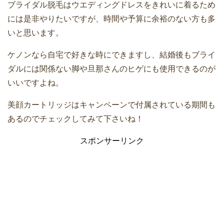
ブライダル脱毛はウエディングドレスをきれいに着るため
は？
には是非やりたいですが、時間や予算に余裕のない方も多
いと思います。
毛深くて悩んでいる人必見！解決してく
ケノンなら自宅で好きな時にできますし、結婚後もブライ
ケノン脱毛は1回で毛が生えなくなる？
れるのは光脱毛
ダルには関係ない脚や旦那さんのヒゲにも使用できるのが
最低何回使うの？照射ペースと効果的な
いいですよね。
使い方
美顔カートリッジはキャンペーンで付属されている期間も
ケノンは返金保証や返品できるの？修理
あるのでチェックしてみて下さいね！
ケノンで脱毛効果を感じない？使い方が
などのアフターサポートについて
スポンサーリンク
問題かも
ケノンで太ももの毛を薄くしたい！脱毛
ケノンを買いたい！いつ買うのがオスス
効果はどう？【１回目】
メ？購入時期やタイミングについて