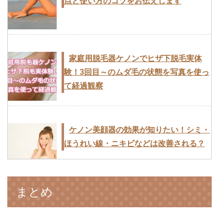
点と使い方のコツをお伝えします
家庭用脱毛器ケノンでヒザのムダ毛を脱
家庭用脱毛器ケノンでヒザ下脱毛実体
毛してみた！感想と体験談【写真あり】
験！3回目～のムダ毛の状態を写真を使っ
て経過観察
ケノンでVIOの脱毛はできる？色素沈着
ケノン美顔器の効果が知りたい！シミ・
や黒ずみがある時は？
ほうれい線・ニキビなどは改善される？
家庭用脱毛器ケノンの購入を悩んでる方
まとめ
家庭用脱毛器ケノンでヒゲ脱毛を実際に
へ｜購入の決め手や実際の効果は？
してみた【1回目】使い方･髭の長さ･効果