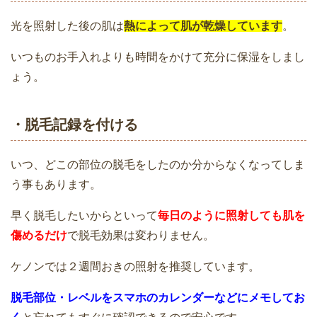
ケノンの美顔器でシミは消えるの？効果
光を照射した後の肌は
熱によって肌が乾燥しています
。
的な使い方おしえます！
家庭用脱毛器ケノンで太もも脱毛実体
いつものお手入れよりも時間をかけて充分に保湿をしまし
験！3回目～のムダ毛の状態を写真を使っ
ょう。
て経過観察
・脱毛記録を付ける
ケノンは痛い？痛みを抑えて脱毛効果を
高める５つの方法
家庭用脱毛器ケノンの使い方！使用する
いつ、どこの部位の脱毛をしたのか分からなくなってしま
前のムダ毛処理の方法
う事もあります。
早く脱毛したいからといって
毎日のように照射しても肌を
お尻・Oラインのムダ毛を薄くする方法
傷めるだけ
で脱毛効果は変わりません。
は？剃る・抜くよりもケノンで脱毛して
ケノンは本当におすすめ？｜メリットや
みた感想
ケノンでは２週間おきの照射を推奨しています。
デメリットについて
脱毛部位・レベルをスマホのカレンダーなどにメモしてお