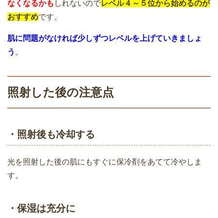
なくなるかも
しれないので
レベル４～５位から始めるのが
おすすめ
です。
ケノンで脱毛！生理中・妊娠中・授乳中
は使用できない３つの理由
肌に問題がなければ少しずつレベルを上げていきましょ
家庭用脱毛器ケノンでヒザのムダ毛を脱
う
。
毛してみた！感想と体験談【写真あり】
中学生の女の子のひげの処理方法！家で
照射した後の注意点
脱毛した体験談と結果
ケノンで脱毛！生理中・妊娠中・授乳中
は使用できない３つの理由
・照射後も冷却する
ケノンで剛毛やヒゲが脱毛できる？｜脱
光を照射した後の肌にもすぐに保冷剤をあてて冷やしま
毛効果を得やすくなる使用方法や、痛み
す。
ケノンは痛い？痛みを抑えて脱毛効果を
を軽減する方法と注意点とは
高める５つの方法
・保湿は充分に