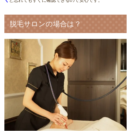
く
と忘れてもすぐに確認できるので安心です。
家庭用脱毛器ケノンでヒゲ脱毛を実際に
してみた【1回目】使い方･髭の長さ･効果
ケノンでIライン脱毛したい！メリット
は？
脱毛サロンの場合は？
とデメリット｜使い方のコツをお伝えし
ます
ケノンでシミ・色素沈着がある肌でも脱
毛できる？効果はあるの？
家庭用脱毛器ケノンでヒゲ脱毛の効果を
回数と写真で実際の状態を検証｜カート
リッジは何を使う？
ケノンはホクロが多くても脱毛できる？
光脱毛の仕組みと対処法
ケノンでシミ・色素沈着がある肌でも脱
毛できる？効果はあるの？