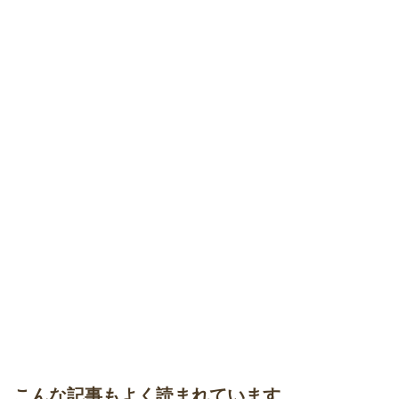
問題ないの？肌ケアはどうする？
ケノンを買いたい！いつ買うのがオスス
メ？購入時期やタイミングについて
脱毛器のケノンで永久脱毛できる？でき
ない？残ったムダ毛はどうなるの？
ケノンで脱毛したい！｜脱毛できる場所
こんな記事もよく読まれています