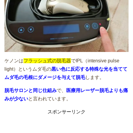
ケノンで太ももの毛を薄くしたい！脱毛
効果はどう？【１回目】
家庭用脱毛器のケノンを購入！タイミン
グと購入方法・メール通知内容
ケノンは
フラッシュ式の脱毛器
でIPL（intensive pulse
light）というムダ毛の
黒い色に反応する特殊な光を当てて
ムダ毛の毛根にダメージを与えて脱毛
します。
家庭用脱毛器ケノンで脱毛するときに重
脱毛サロンと同じ仕組み
で、
医療用レーザー脱毛よりも痛
要なクーリング方法
みが少ない
と言われています。
スポンサーリンク
ケノンの使用後の注意点は何？日常生活