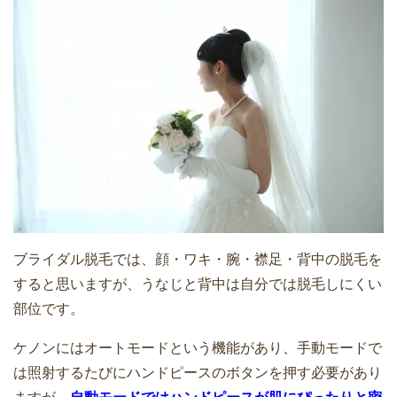
に１ヶ月使うとどのくらいかかる？
家庭用脱毛器ケノンが宅急便で届きまし
た！開封して家庭用脱毛器を確認してみ
ました
ケノンの美顔器の使い方！レベル･頻度･
シミへの効果など実際の感想
家庭用脱毛器ケノンの購入を悩んでる方
へ｜購入の決め手や実際の効果は？
中学生の女の子の脇(わき)脱毛体験記｜
ブライダル脱毛では、顔・ワキ・腕・襟足・背中の脱毛を
家庭用脱毛器ケノンでムダ毛処理
すると思いますが、うなじと背中は自分では脱毛しにくい
中学生の女の子の脇(わき)脱毛体験記｜
部位です。
家庭用脱毛器ケノンでムダ毛処理
ケノンにはオートモードという機能があり、手動モードで
は照射するたびにハンドピースのボタンを押す必要があり
ケノンは本当におすすめ？｜メリットや