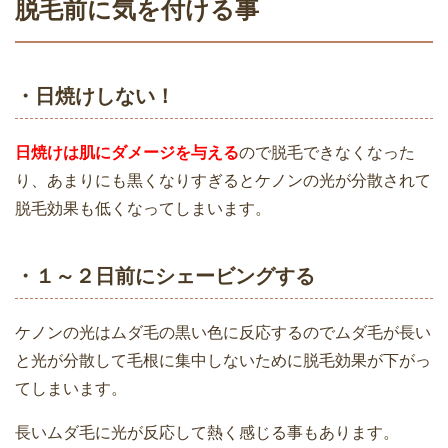
脱毛前に気を付ける事
ケノンで脱毛を始める最適な時期は秋で
・日焼けしない！
す！おすすめの理由６つ
ケノンで脱毛｜ 照射レベル1･5･10の違
いは？痛みと脱毛効果をお伝えします！
日焼けは
肌にダメージを与える
ので脱毛できなくなった
り、あまりにも黒くなりすぎるとケノンの光が分散されて
脱毛効果も低くなってしまいます。
ケノンでVIO脱毛は効果ある？レベルや
回数はどのくらいでするといいの？
家庭用脱毛器ケノンでのヒゲ脱毛2回
・１～２日前にシェービングする
目！1回目からの効果はいかに？
ケノンの光はムダ毛の黒い色に反応するのでムダ毛が長い
家庭用脱毛器ケノンでのヒゲ脱毛2回
と光が分散して毛根に集中しないために脱毛効果が下がっ
目！1回目からの効果はいかに？
てしまいます。
ケノン脱毛は1回で毛が生えなくなる？
長いムダ毛に光が反応して熱く感じる事もあります。
最低何回使うの？照射ペースと効果的な