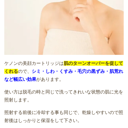
果はどうなの？効果的な使い方は？
家庭用脱毛器ケノンでヒザ下脱毛実体
験！3回目～のムダ毛の状態を写真を使っ
て経過観察
ケノンで脱毛する際に気を付けること｜
起こり得る肌トラブルと回避するコツ
家庭用脱毛器ケノンでヒザ下を脱毛をし
てみた【1回目】
ケノンの美顔カートリッジは
肌のターンオーバーを促して
くれる
ので、
シミ・しわ・くすみ・毛穴の黒ずみ・肌荒れ
ケノンで実際に脱毛効果を感じるのは何
など幅広い効果
があります。
回目位から？効果的に脱毛するための８
家庭用脱毛器ケノンで脱毛を始める前の
使い方は脱毛の時と同じで洗ってきれいな状態の肌に光を
つのポイント
本体などの準備・カートリッジ交換
照射します。
照射する前後に冷却する事も同じで、乾燥しやすいので照
ケノンなら肌が弱いかた・敏感な肌でも
射後はしっかりと保湿をして下さい。
脱毛できる！照射レベル・ショット数で