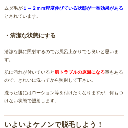
使い方
ムダ毛が
１～２ｍｍ程度伸びている状態が一番効果がある
とされています。
ケノンで脱毛したいけど痛くない？効果
はある？正しい使い方は？
ケノンで顔脱毛・ヒゲ脱毛できる？さら
・清潔な状態にする
に産毛に効果あり？
清潔な肌に照射するのでお風呂上がりでも良いと思いま
家庭用脱毛器ケノンでヒザ下を脱毛をし
す。
てみた【2回目】
ケノンはニキビ肌にも使える？美顔器は
肌に汚れが付いていると
肌トラブルの原因になる
事もある
ニキビやニキビ跡に効果あり！
ので、きれいに洗ってから照射して下さい。
洗った後にはローション等を付けたくなりますが、何もつ
家庭用脱毛器ケノンでヒゲ脱毛の効果を
けない状態で照射します。
回数と写真で実際の状態を検証｜カート
ケノンのデメリットと短所｜実際に使っ
リッジは何を使う？
てみて思ったこと
いよいよケノンで脱毛しよう！