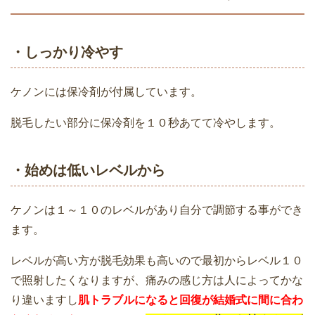
家庭用脱毛器ケノンで全身脱毛できる
・しっかり冷やす
の？脱毛できる部分・箇所
私がケノン（家庭用脱毛器）で脱毛しよ
う！と思った７つの理由
ケノンには保冷剤が付属しています。
脱毛したい部分に保冷剤を１０秒あてて冷やします。
脱毛器のケノンで永久脱毛できる？でき
ない？残ったムダ毛はどうなるの？
・始めは低いレベルから
ケノンなら肌が弱いかた・敏感な肌でも
脱毛できる！照射レベル・ショット数で
自分にあったレベルを見つけられます
ケノンは１～１０のレベルがあり自分で調節する事ができ
ます。
ケノンの顔脱毛と美顔は同じ日にしてい
いの？
レベルが高い方が脱毛効果も高いので最初からレベル１０
ケノンでVIOの脱毛はできる？色素沈着
で照射したくなりますが、痛みの感じ方は人によってかな
や黒ずみがある時は？
り違いますし
肌トラブルになると回復が結婚式に間に合わ