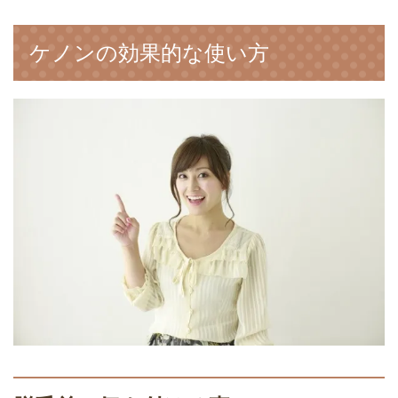
の？脱毛できる部分・箇所
ケノンの効果的な使い方
家庭用脱毛器ケノンが宅急便で届きまし
た！開封して家庭用脱毛器を確認してみ
ケノンで剛毛やヒゲが脱毛できる？｜脱
ました
毛効果を得やすくなる使用方法や、痛み
を軽減する方法と注意点とは
ケノンを小学生・中学生・高校生の子供
に使っても大丈夫？気を付けること６つ
ケノンで脱毛を始める最適な時期は秋で
す！おすすめの理由６つ
ケノンの照射後に残ったムダ毛は剃った
り抜いたりしていいの？
アンダーヘアの処理！ケノンと脱毛サロ
ンおすすめはどっち？