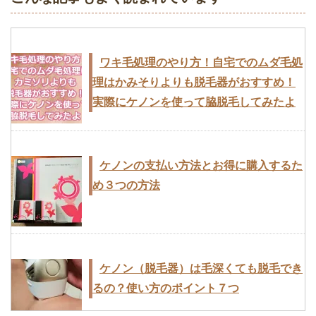
と照射回数の目安は？
ワキ毛処理のやり方！自宅でのムダ毛処
理はかみそりよりも脱毛器がおすすめ！
ケノン美顔器の効果が知りたい！シミ・
実際にケノンを使って脇脱毛してみたよ
ほうれい線・ニキビなどは改善される？
ケノンの支払い方法とお得に購入するた
め３つの方法
ケノンは返金保証や返品できるの？修理
などのアフターサポートについて
ケノン（脱毛器）は毛深くても脱毛でき
るの？使い方のポイント７つ
家庭用脱毛器ケノンで全身脱毛できる