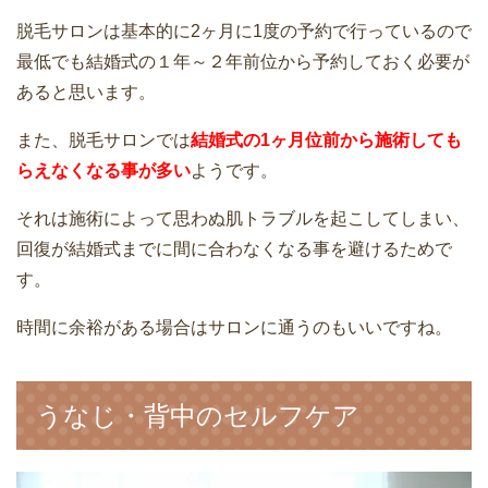
ケノンで顔脱毛・ヒゲ脱毛できる？さら
脱毛サロンは基本的に2ヶ月に1度の予約で行っているので
に産毛に効果あり？
ケノンで太ももの毛を薄くする！脱毛効
最低でも結婚式の１年～２年前位から予約しておく必要が
果はどう？【２回目】
あると思います。
また、脱毛サロンでは
結婚式の1ヶ月位前から施術しても
ケノンで太ももの毛を薄くする！脱毛効
らえなくなる事が多い
ようです。
果はどう？【２回目】
それは施術によって思わぬ肌トラブルを起こしてしまい、
毛深くて悩んでいる人必見！解決してく
回復が結婚式までに間に合わなくなる事を避けるためで
れるのは光脱毛
す。
家庭用脱毛器ケノンでヒザ下脱毛実体
時間に余裕がある場合はサロンに通うのもいいですね。
験！3回目～のムダ毛の状態を写真を使っ
ケノンのショット数の違いは何？脱毛効
て経過観察
果はどうなの？効果的な使い方は？
うなじ・背中のセルフケア
ケノンの電気代は安いの？高いの？実際