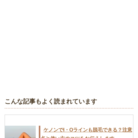
ケノンの美顔器の仕組み｜カバーできる
肌トラブルは何？メリット・デメリット
ケノンで脱毛効果を感じない？使い方が
問題かも
こんな記事もよく読まれています
ケノンはニキビ肌にも使える？美顔器は
ケノンでI・Oラインも脱毛できる？注意
ニキビやニキビ跡に効果あり！