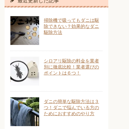
最近更新した記事
掃除機で吸ってもダニは駆
除できない？効果的なダニ
駆除方法
シロアリ駆除の料金を業者
別に徹底比較！業者選びの
ポイントは６つ！
ダニの簡単な駆除方法は３
つ！ダニで悩んでいる方の
ためにおすすめのやり方