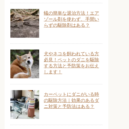
蟻の簡単な退治方法！エア
ゾール剤を使わず、手間い
らずの駆除剤はある？
犬やネコを飼われている方
必見！ペットのダニを駆除
する方法と予防策をお伝え
します！
カーペットにダニがいる時
の駆除方法｜効果のあるダ
ニ対策と予防法はある？