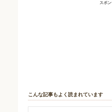
起こす原因にもなるので肌を傷付けずに
スポン
家庭用脱毛器ケノンで脱毛す
家庭用脱毛器ケノンで脱毛するとき、
大切になります。 冷やすタイミング
ノンを購入すると付属品としてクーリング
家庭用脱毛器ケノンを初めて
家庭用脱毛器ケノンを使うときにはパ
説では、腕や手の甲に試験照射を行な
思うので2回に分けて試験照射をするとい
こんな記事もよく読まれています
ケノン（脱毛器）は毛深くて