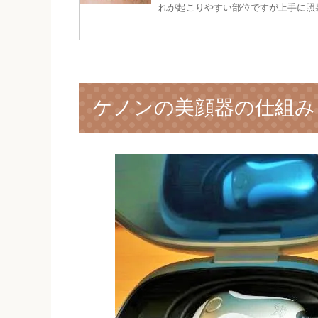
れが起こりやすい部位ですが上手に照射
ケノンならブライダル脱毛も
ルエステも！
ケノンの美顔器の仕組み
ブライダル脱毛に行きたいけど、結婚
紙、披露宴の席順など準備が大変でサ
が自宅でできるブライダル脱毛です。 写
ケノンでシミ・色素沈着があ
色素沈着がひどいと脱毛サロンでの施
が、家庭用脱毛器のケノンでは脱毛で
が、色素沈着は日焼けと違って一度起き