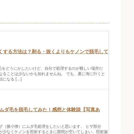
くする方法は？剃る・抜くよりもケノンで脱毛して
毛をどうにかしたいけど、自分で処理するのが難しい場所だ
なることは少ないかも知れませんね。 でも、夏に海に行くと
になる […]
ムダ毛を脱毛してみた！感想と体験談【写真あ
ザ（膝小僧）にムダ毛処理をしたいと思います。 ヒザ部分
が少なくケノンを照射するときに隙間が空いてしまい、照射漏