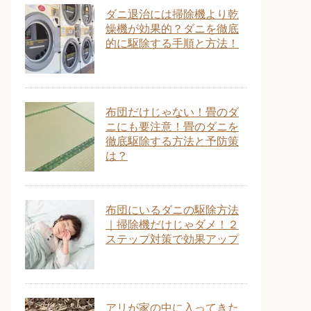
ダニ退治には掃除機より乾
燥機が効果的？ダニを徹底
的に駆除する手順と方法！
布団だけじゃない！畳のダ
ニにも要注意！畳のダニを
徹底駆除する方法と予防策
は？
布団にいるダニの駆除方法
｜掃除機だけじゃダメ！２
ステップ対策で効果アップ
アリが家の中に入ってきた