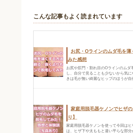
こんな記事もよく読まれています
お尻・Oラインのムダ毛を薄
みた感想
お尻や肛門・割れ目のOラインのムダ
し、自分で見ることも少ないから気に
きは毛が無い綺麗なヒップのほうが自信
家庭用脱毛器ケノンでヒザの
り】
家庭用脱毛器ケノンを使って今回はヒ
は、ヒザ下や太ももと違い平らな部分