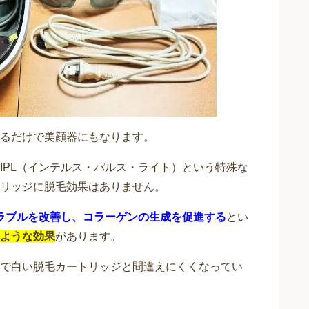
日にしていいの？
といわれ人気の家庭用脱毛器ケノン。 ケノンは脱毛以外に肌
しい脱毛器です。 ケノンがあれば、肌に優しく、痛みも少な
毛と […]
毛の効果を回数と写真で実際の状態を検証｜カー
るだけで美顔器にもなります。
IPL（インテルス・パルス・ライト）という特殊な
はどうしていますか。 男性なら毎日、電気シェーバーで剃っ
カミソリで剃っている人もいると思いますが、剃ることが当た
リッジに脱毛効果はありません。
たこ […]
ラブルを改善し、コラーゲンの生成を促進する
とい
ような効果
があります。
方法！家で脱毛した体験談と結果
で白い脱毛カートリッジと間違えにくくなってい
と産毛の状態ではありますが、ひげが生えていますよね。 カ
ったりするのが嫌だし、毛抜で抜くのは痛がるし、肌が炎症を