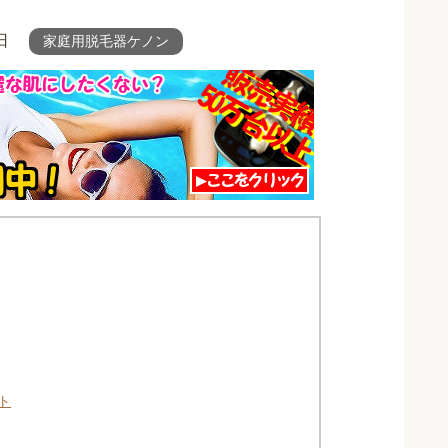
日
家庭用脱毛器ケノン
ト