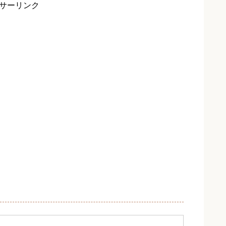
綺麗 […]
サーリンク
るときに重要なクーリング方法
肌へのダメージを軽減するためにも、しっかりと冷やすことが
は、ケノンを照射する前と後で10秒ずつ冷やす必要があり、ケ
 […]
使うときは試験照射を行なう
ッチテスト、試し照射、試験照射するようにしましょう。 取
うことを進めていますが、私は照射部位によって反応が違うと
い […]
も脱毛できるの？使い方のポイント７つ