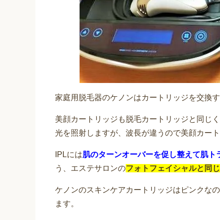
ケノンの顔脱毛と美顔は同じ
脱毛サロンに匹敵する脱毛性能がある
のキメを整えたり「美顔」もできる嬉
めで、自宅に居ながらサロンのような脱
家庭用脱毛器ケノンでヒゲ脱
家庭用脱毛器のケノンはカートリッジを交換す
トリッジは何を使う？
美顔カートリッジも脱毛カートリッジと同じく
鼻下・口周りのヒゲやあごひげの処理
ていますし、女性であれば産毛をT字
光を照射しますが、波長が違うので美顔カート
り前になっていてそれ以外の方法を考え
IPLには
肌のターンオーバーを促し整えて肌ト
う、エステサロンの
フォトフェイシャルと同じ
中学生の女の子のひげの処理
ケノンのスキンケアカートリッジはピンクなの
小学生や中学生の子供の鼻の下を見る
ます。
ミソリで剃ると濃くなったり、太くな