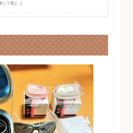
して脱 […]
自宅で出来ます｜美顔カートリッジでフェイシャ
式の前って招待状、ウエディングドレスの試着や両親への手
ロンへ行く時間が無いと思っているあなたにおすすめしたいの
真も […]
る肌でも脱毛できる？効果はあるの？
術が不可能な場合もあると聞いた事がある方もいると思います
きるのでしょうか。 日焼けしている場合も脱毛できません
てしま […]