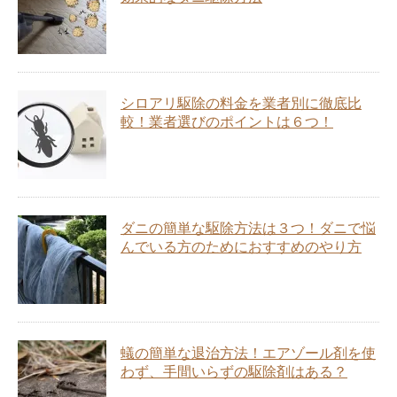
シロアリ駆除の料金を業者別に徹底比
較！業者選びのポイントは６つ！
ダニの簡単な駆除方法は３つ！ダニで悩
んでいる方のためにおすすめのやり方
蟻の簡単な退治方法！エアゾール剤を使
わず、手間いらずの駆除剤はある？