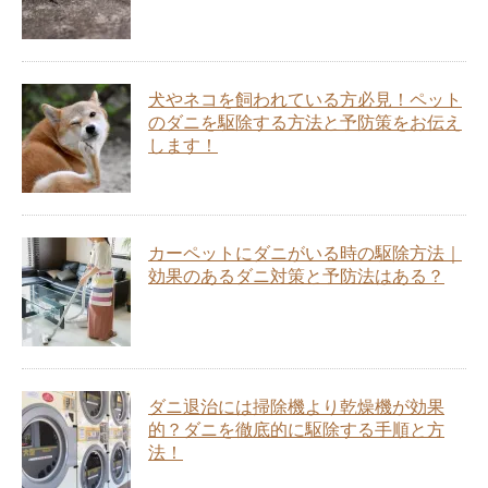
犬やネコを飼われている方必見！ペット
のダニを駆除する方法と予防策をお伝え
します！
カーペットにダニがいる時の駆除方法｜
効果のあるダニ対策と予防法はある？
ダニ退治には掃除機より乾燥機が効果
的？ダニを徹底的に駆除する手順と方
法！