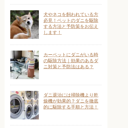
犬やネコを飼われている方
必見！ペットのダニを駆除
する方法と予防策をお伝え
します！
カーペットにダニがいる時
の駆除方法｜効果のあるダ
ニ対策と予防法はある？
ダニ退治には掃除機より乾
燥機が効果的？ダニを徹底
的に駆除する手順と方法！