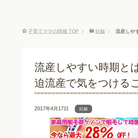
子育てママの情報
TOP
妊娠
流産しや
流産しやすい時期と
迫流産で気をつける
2017年4月17日
妊娠