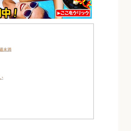
週未満
い