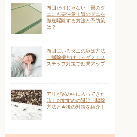
布団だけじゃない！畳のダ
ニにも要注意！畳のダニを
徹底駆除する方法と予防策
は？
布団にいるダニの駆除方法
｜掃除機だけじゃダメ！２
ステップ対策で効果アップ
アリが家の中に入ってきた
時｜おすすめの退治・駆除
方法と今後の対策を紹介！