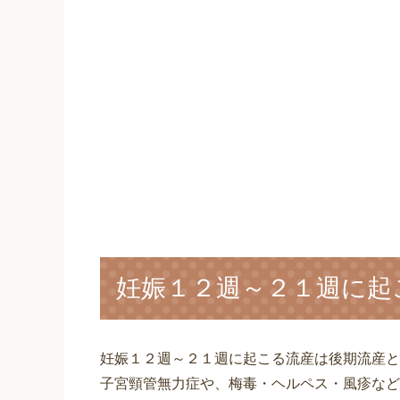
妊娠１２週～２１週に起
妊娠１２週～２１週に起こる流産は後期流産と
子宮頸管無力症や、梅毒・ヘルペス・風疹など