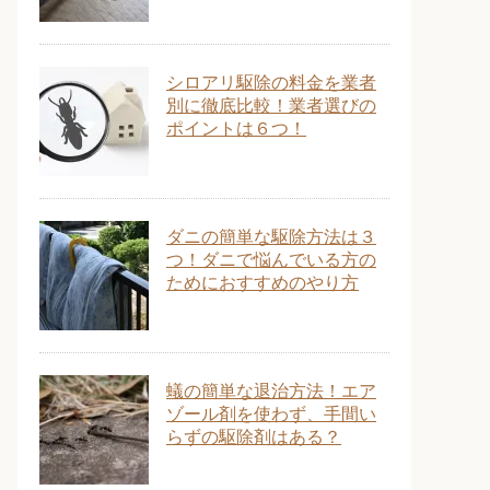
シロアリ駆除の料金を業者
別に徹底比較！業者選びの
ポイントは６つ！
ダニの簡単な駆除方法は３
つ！ダニで悩んでいる方の
ためにおすすめのやり方
蟻の簡単な退治方法！エア
ゾール剤を使わず、手間い
らずの駆除剤はある？