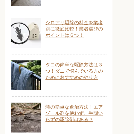
シロアリ駆除の料金を業者
別に徹底比較！業者選びの
ポイントは６つ！
ダニの簡単な駆除方法は３
つ！ダニで悩んでいる方の
ためにおすすめのやり方
蟻の簡単な退治方法！エア
ゾール剤を使わず、手間い
らずの駆除剤はある？