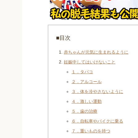
■目次
赤ちゃんが元気に生まれるように
妊娠中してはいけないこと
１．タバコ
２．アルコール
３．体を冷やさないように
４．激しい運動
５．歯の治療
６．自転車やバイクに乗る
７．重いものを持つ