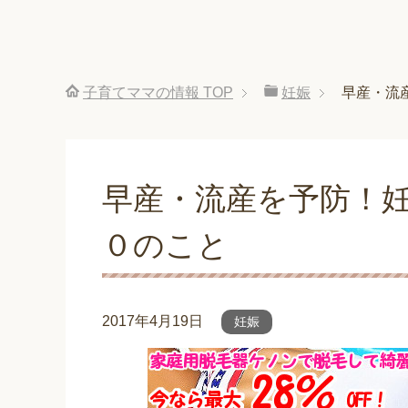
子育てママの情報
TOP
妊娠
早産・流
早産・流産を予防！
０のこと
2017年4月19日
妊娠