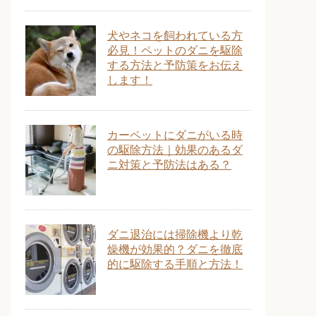
犬やネコを飼われている方
必見！ペットのダニを駆除
する方法と予防策をお伝え
します！
カーペットにダニがいる時
の駆除方法｜効果のあるダ
ニ対策と予防法はある？
ダニ退治には掃除機より乾
燥機が効果的？ダニを徹底
的に駆除する手順と方法！