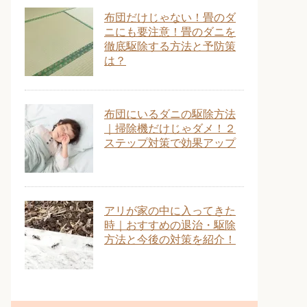
布団だけじゃない！畳のダ
ニにも要注意！畳のダニを
徹底駆除する方法と予防策
は？
布団にいるダニの駆除方法
｜掃除機だけじゃダメ！２
ステップ対策で効果アップ
アリが家の中に入ってきた
時｜おすすめの退治・駆除
方法と今後の対策を紹介！