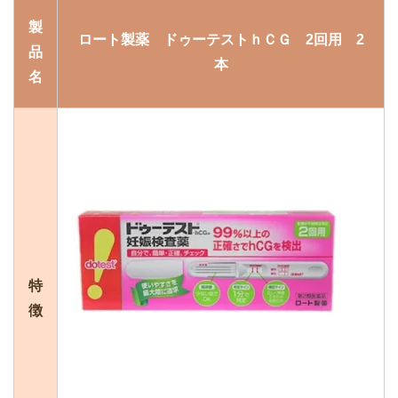
製
ロート製薬 ドゥーテストｈＣＧ 2回用 2
品
本
名
特
徴