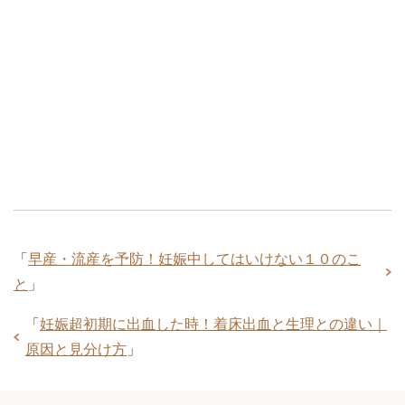
「
早産・流産を予防！妊娠中してはいけない１０のこ
と
」
「
妊娠超初期に出血した時！着床出血と生理との違い｜
原因と見分け方
」