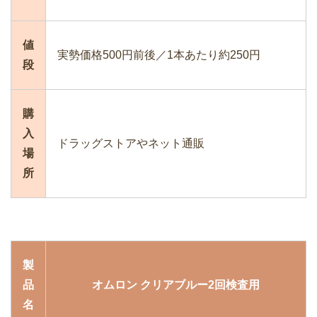
値
実勢価格500円前後／1本あたり約250円
段
購
入
ドラッグストアやネット通販
場
所
製
品
オムロン クリアブルー2回検査用
名