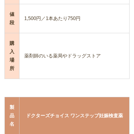
値
1,500円／1本あたり750円
段
購
入
薬剤師のいる薬局やドラッグストア
場
所
製
品
ドクターズチョイス ワンステップ妊娠検査薬
名