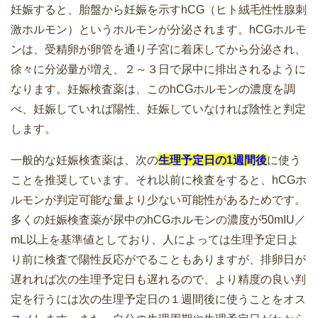
妊娠すると、胎盤から妊娠を示すhCG（ヒト絨毛性性腺刺
激ホルモン）というホルモンが分泌されます。hCGホルモ
ンは、受精卵が卵管を通り子宮に着床してから分泌され、
徐々に分泌量が増え、２～３日で尿中に排出されるように
なります。妊娠検査薬は、このhCGホルモンの濃度を調
べ、妊娠していれば陽性、妊娠していなければ陰性と判定
します。
一般的な妊娠検査薬は、次の
生理予定日の1週間後
に使う
ことを推奨しています。それ以前に検査をすると、hCGホ
ルモンが判定可能な量より少ない可能性があるためです。
多くの妊娠検査薬が尿中のhCGホルモンの濃度が50mIU／
mL以上を基準値としており、人によっては生理予定日よ
り前に検査で陽性反応がでることもありますが、排卵日が
遅れれば次の生理予定日も遅れるので、より精度の良い判
定を行うには次の生理予定日の１週間後に使うことをオス