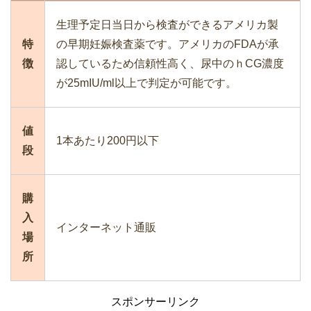
生理予定日当日から検査ができるアメリカ製
特
の早期妊娠検査薬です。アメリカのFDAが承
徴
認しているため信頼性高く、尿中のｈCG濃度
が25mIU/ml以上で判定が可能です。
値
1本あたり200円以下
段
購
入
インターネット通販
場
所
スポンサーリンク