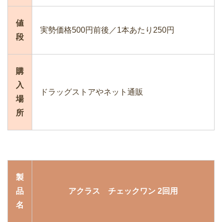
値
実勢価格500円前後／1本あたり250円
段
購
入
ドラッグストアやネット通販
場
所
製
品
アクラス チェックワン 2回用
名