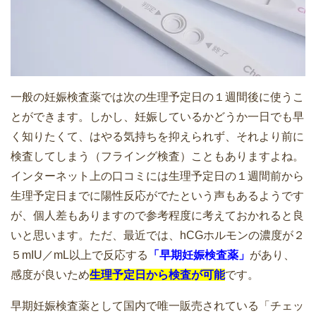
一般の妊娠検査薬では次の生理予定日の１週間後に使うこ
とができます。しかし、妊娠しているかどうか一日でも早
く知りたくて、はやる気持ちを抑えられず、それより前に
検査してしまう（フライング検査）こともありますよね。
インターネット上の口コミには生理予定日の１週間前から
生理予定日までに陽性反応がでたという声もあるようです
が、個人差もありますので参考程度に考えておかれると良
いと思います。ただ、最近では、hCGホルモンの濃度が２
５mIU／mL以上で反応する
「早期妊娠検査薬」
があり、
感度が良いため
生理予定日から検査が可能
です。
早期妊娠検査薬として国内で唯一販売されている「チェッ