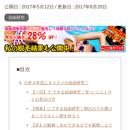
公開日 :
2017年5月12日
/ 更新日 :
2017年8月20日
自由研究
■目次
小学４年生にオススメの自由研究！
【一日】で できる自由研究｜甘~いミニトマ
トの見分け方
【簡単】にできる自由研究｜卵のカラが透け
る！スケルトン卵を作ろう
【氷】の観察｜氷ができるまでを観察しよう