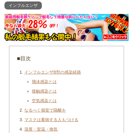
インフルエンザ
■目次
インフルエンザB型の感染経路
飛沫感染とは
接触感染とは
空気感染とは
なるべく個室で隔離を
マスクは看病する人もつける
湿度・室温・換気