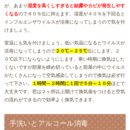
が、あまり
湿度を高くしすぎると結露やカビが発生しやす
くなる
ので６０％位に抑えます。湿度が４０％を下回ると
インフルエンザウイルスが活発になってしまうので気を付
けましょう。
室温にも気を付けましょう。低い気温になるとウイルスが
活発になってしまうので
２０℃～２５℃
位にします。２
０℃以下にならないようにします。寒い時期に換気はした
くないですが部屋を締め切っていると部屋の中にウイルス
がたくさんになって空気感染してしまうので換気は必ず行
って下さい。
１時間～２時間に１回で５分～１０分
ほどで
大丈夫です。窓は２ヶ所以上開けて換気扇をつけると空気
の流れができるので効率よく換気できます。
手洗いとアルコール消毒