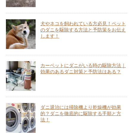
犬やネコを飼われている方必見！ペット
のダニを駆除する方法と予防策をお伝え
します！
カーペットにダニがいる時の駆除方法｜
効果のあるダニ対策と予防法はある？
ダニ退治には掃除機より乾燥機が効果
的？ダニを徹底的に駆除する手順と方
法！