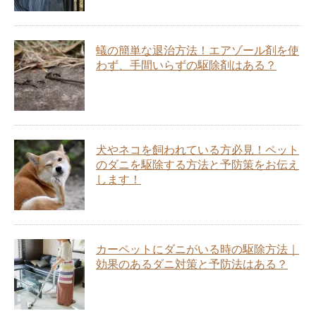
蟻の簡単な退治方法！エアゾール剤を使
わず、手間いらずの駆除剤はある？
犬やネコを飼われている方必見！ペット
のダニを駆除する方法と予防策をお伝え
します！
カーペットにダニがいる時の駆除方法｜
効果のあるダニ対策と予防法はある？