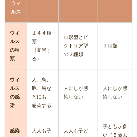
ウィ
ルス
ウィ
１４４種
山形型とビ
ルス
類
クトリア型
１種類
の種
（変異す
の２種類
類
る）
ウィ
人、鳥、
ルス
豚、馬な
人にしか感
人にしか感
の感
どにも
染しない
染しない
染
感染する
子どもが多
感染
大人も子
大人も子ど
い（５歳以