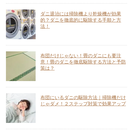
ダニ退治には掃除機より乾燥機が効果
的？ダニを徹底的に駆除する手順と方
法！
布団だけじゃない！畳のダニにも要注
意！畳のダニを徹底駆除する方法と予防
策は？
布団にいるダニの駆除方法｜掃除機だけ
じゃダメ！２ステップ対策で効果アップ