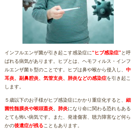
インフルエンザ菌が引き起こす感染症に
“ヒブ感染症”
と呼
ばれる病気があります。ヒブとは、ヘモフィルス・インフ
ルエンザ菌ｂ型のことです。ヒブは鼻や喉から侵入し、
中
耳炎、副鼻腔炎、気管支炎、肺炎などの感染症
を引き起こ
します。
５歳以下のお子様がヒブ感染症にかかり重症化すると、
細
菌性髄膜炎や喉頭蓋炎、肺炎
になり命に関わる恐れもある
とても怖い病気です。また、発達傷害、聴力障害など何ら
かの
後遺症が残る
こともあります。