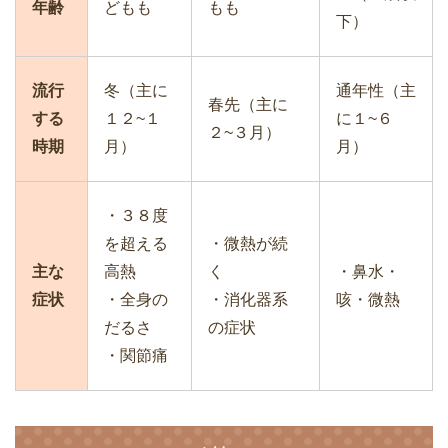
年齢
どもも
もも
下）
流行
冬（主に
通年性（主
春先（主に
する
１２~１
に１~６
２~３月）
時期
月）
月）
・３８度
を超える
・微熱が続
主な
高熱
く
・鼻水・
症状
・全身の
・消化器系
咳・微熱
だるさ
の症状
・関節痛