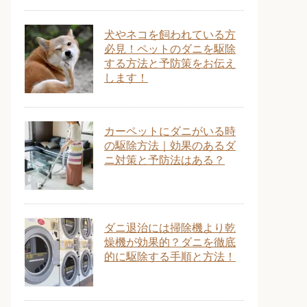
犬やネコを飼われている方
必見！ペットのダニを駆除
する方法と予防策をお伝え
します！
カーペットにダニがいる時
の駆除方法｜効果のあるダ
ニ対策と予防法はある？
ダニ退治には掃除機より乾
燥機が効果的？ダニを徹底
的に駆除する手順と方法！