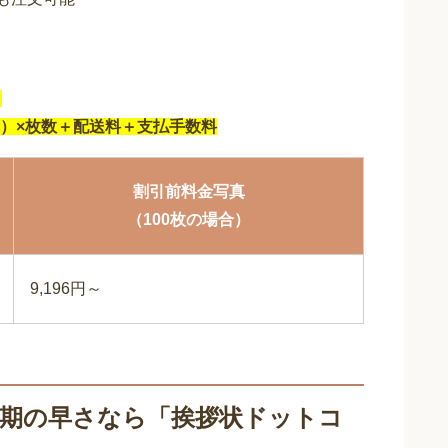
）
）×枚数＋配送料＋支払手数料
割引前料金写真
（100枚の場合）
9,196円～
納期の早さなら「挨拶状ドットコ