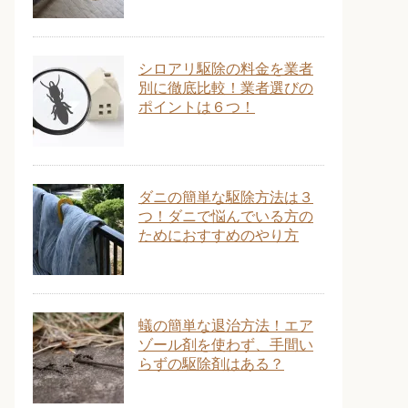
シロアリ駆除の料金を業者
別に徹底比較！業者選びの
ポイントは６つ！
ダニの簡単な駆除方法は３
つ！ダニで悩んでいる方の
ためにおすすめのやり方
蟻の簡単な退治方法！エア
ゾール剤を使わず、手間い
らずの駆除剤はある？