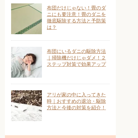
布団だけじゃない！畳のダ
ニにも要注意！畳のダニを
徹底駆除する方法と予防策
は？
布団にいるダニの駆除方法
｜掃除機だけじゃダメ！２
ステップ対策で効果アップ
アリが家の中に入ってきた
時｜おすすめの退治・駆除
方法と今後の対策を紹介！