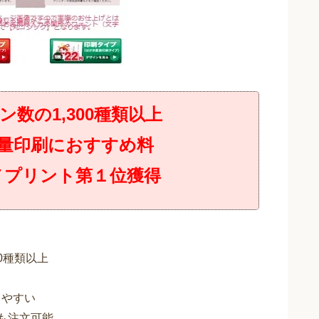
数の1,300種類以上
大量印刷におすすめ料
カメプリント第１位獲得
0種類以上
りやすい
でも注文可能