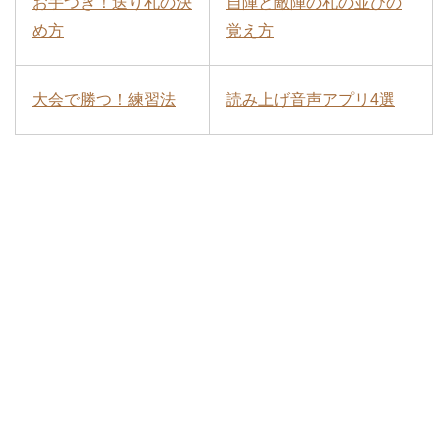
お手つき！送り札の決
自陣と敵陣の札の並びの
め方
覚え方
大会で勝つ！練習法
読み上げ音声アプリ4選