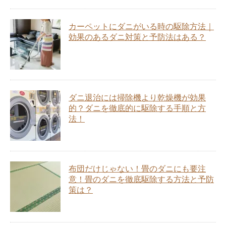
カーペットにダニがいる時の駆除方法｜
効果のあるダニ対策と予防法はある？
ダニ退治には掃除機より乾燥機が効果
的？ダニを徹底的に駆除する手順と方
法！
布団だけじゃない！畳のダニにも要注
意！畳のダニを徹底駆除する方法と予防
策は？