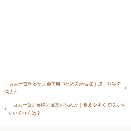
「
百人一首かるた大会で勝つための練習法｜決まり字の
覚え方
」
「
百人一首の自陣の配置の決め方｜覚えやすくて取りや
すい並べ方は？
」