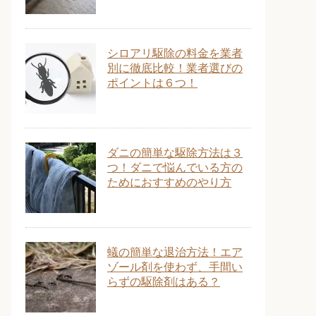
シロアリ駆除の料金を業者
別に徹底比較！業者選びの
ポイントは６つ！
ダニの簡単な駆除方法は３
つ！ダニで悩んでいる方の
ためにおすすめのやり方
蟻の簡単な退治方法！エア
ゾール剤を使わず、手間い
らずの駆除剤はある？