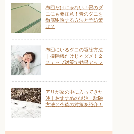
布団だけじゃない！畳のダ
ニにも要注意！畳のダニを
徹底駆除する方法と予防策
は？
布団にいるダニの駆除方法
｜掃除機だけじゃダメ！２
ステップ対策で効果アップ
アリが家の中に入ってきた
時｜おすすめの退治・駆除
方法と今後の対策を紹介！