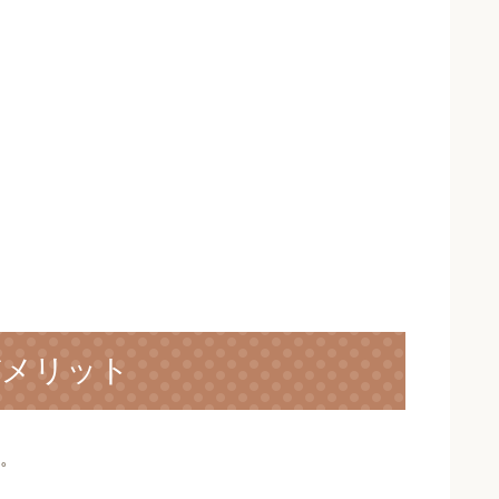
デメリット
。