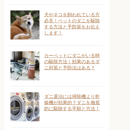
犬やネコを飼われている方
必見！ペットのダニを駆除
する方法と予防策をお伝え
します！
カーペットにダニがいる時
の駆除方法｜効果のあるダ
ニ対策と予防法はある？
ダニ退治には掃除機より乾
燥機が効果的？ダニを徹底
的に駆除する手順と方法！