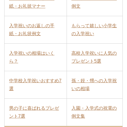
紙・お礼状マナー
例文
入学祝いのお返しの手
もらって嬉しい小学生
紙・お礼状例文
の入学祝い
入学祝いの相場はいく
高校入学祝いに人気の
ら？
プレゼント5選
中学校入学祝いおすすめ7
孫・姪・甥への入学祝
選
いの相場
男の子に喜ばれるプレゼ
入園・入学式の祝電の
ント7選
例文集