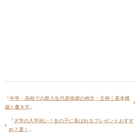
「
中学・高校での新入生代表挨拶の例文・文例｜基本構
成と書き方
」
「
大学の入学祝い！女の子に喜ばれるプレゼントおすす
め７選！
」