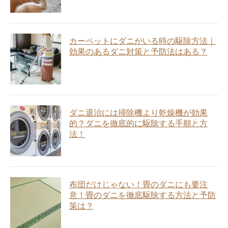
カーペットにダニがいる時の駆除方法｜
効果のあるダニ対策と予防法はある？
ダニ退治には掃除機より乾燥機が効果
的？ダニを徹底的に駆除する手順と方
法！
布団だけじゃない！畳のダニにも要注
意！畳のダニを徹底駆除する方法と予防
策は？