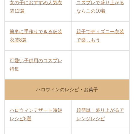
女の子におすすめ人気衣
コスプレで盛り上がる
装12選
ならこの10着
簡単に手作りできる仮装
親子でディズニー衣装
衣装8選
で楽しもう
可愛い子供用のコスプレ
特集
ハロウィンのレシピ・お菓子
ハロウィンデザート時短
超簡単！盛り上がるア
レシピ8選
レンジレシピ